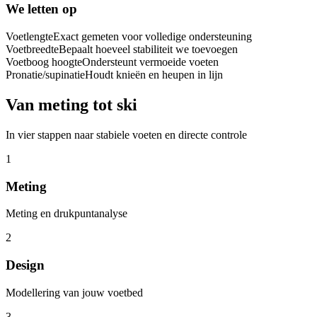
We letten op
Voetlengte
Exact gemeten voor volledige ondersteuning
Voetbreedte
Bepaalt hoeveel stabiliteit we toevoegen
Voetboog hoogte
Ondersteunt vermoeide voeten
Pronatie/supinatie
Houdt knieën en heupen in lijn
Van meting tot ski
In vier stappen naar stabiele voeten en directe controle
1
Meting
Meting en drukpuntanalyse
2
Design
Modellering van jouw voetbed
3