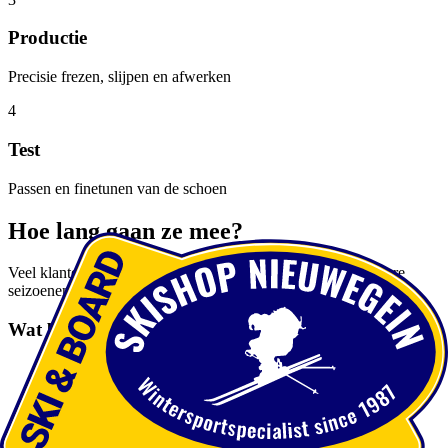
Productie
Precisie frezen, slijpen en afwerken
4
Test
Passen en finetunen van de schoen
Hoe lang gaan ze mee?
Veel klanten gebruiken hun zolen op maat gedurende meerdere
seizoenen
Wat bepaalt de levensduur?
Gebruiksfrequentie en sneeuwcondities
Onderhoud en drooggedrag
Gekozen materiaaltype