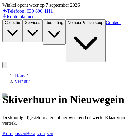
Winkel opent weer op
7 september 2026
Telefoon:
030 606 4111
Route plannen
Contact
Collectie
Services
Bootfitting
Verhuur & Huurkoop
Home
/
Verhuur
Skiverhuur in Nieuwegein
Deskundig afgesteld materiaal per weekend of week. Klaar voor
vertrek.
Kom passen
Bekijk prijzen