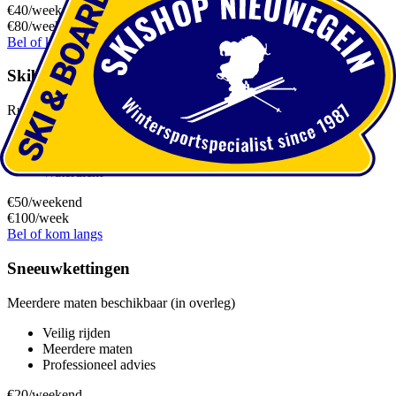
€40
/weekend
€80
/week
Bel of kom langs
Skibox 8-paar ski's
Ruime skibox voor 8 paar ski's - €35/dag
Veilig transport
Eenvoudig te monteren
Waterdicht
€50
/weekend
€100
/week
Bel of kom langs
Sneeuwkettingen
Meerdere maten beschikbaar (in overleg)
Veilig rijden
Meerdere maten
Professioneel advies
€20
/weekend