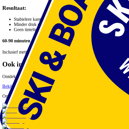
Resultaat:
Stabielere kanting
Minder druk op wreef/scheen
Geen tintelingen of slapende voeten
60-90 minuten
Inclusief meting, warmtevormen en finetune
Ook interesse in onze merken?
Ontdek de kwaliteitsmerken waarmee we werken
Bekijk merken
Plan bootfitting
Onze Merken