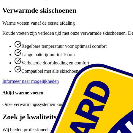
Verwarmde skischoenen
Warme voeten vanaf de eerste afdaling
Koude voeten zijn verleden tijd met onze verwarmde skischoenen. D
Regelbare temperatuur voor optimaal comfort
Lange batterijduur tot 16 uur
Verbeterde doorbloeding en comfort
Compatibel met alle skischoenen
Informeer naar mogelijkheden
Altijd warme voeten
Onze verwarmingssystemen kunnen zowel ingebouwd worden in nieuw
Zoek je kwaliteitsmateriaal voor je skivak
Wij bieden professioneel afgesteld verhuurmateriaal met deskundige se