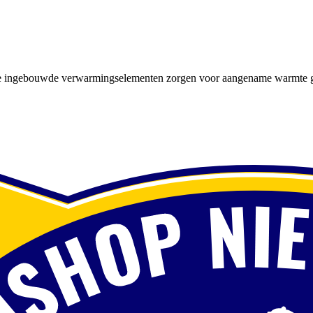
e ingebouwde verwarmingselementen zorgen voor aangename warmte gedu
e schoenen als toegevoegd aan je bestaande skischoenen.
antie?
rvice en heldere prijzen.