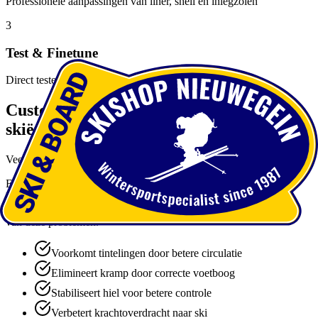
Professionele aanpassingen van liner, shell en inlegzolen
3
Test & Finetune
Direct testen en waar nodig nog verder finetunen
Custom zolen: De basis van comfortabel
skiën
Veel skischoen-problemen beginnen bij slechte voetondersteuning
Een groot deel van de problemen die we zien - tintelende tenen,
kramp, hielbeweging - komt door inadequate voetondersteuning.
Custom zolen op maat vormen vaak de eerste stap in het oplossen
van deze problemen.
Voorkomt tintelingen door betere circulatie
Elimineert kramp door correcte voetboog
Stabiliseert hiel voor betere controle
Verbetert krachtoverdracht naar ski