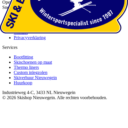
Openingstijden
Snelle Links
Over ons
Services
Afspraak maken
Contact
Privacyverklaring
Services
Bootfitting
Skischoenen op maat
Thermo liners
Custom inlegzolen
Skiverhuur Nieuwegein
Huurkoop
Industrieweg 4-C, 3433 NL Nieuwegein
©
2026
Skishop Nieuwegein. Alle rechten voorbehouden.