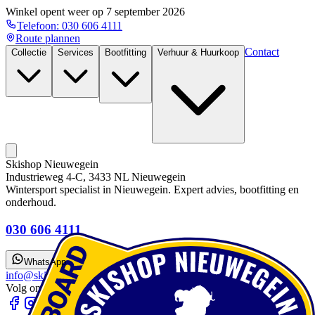
Winkel opent weer op
7 september 2026
Telefoon:
030 606 4111
Route plannen
Contact
Collectie
Services
Bootfitting
Verhuur & Huurkoop
Skishop Nieuwegein
Industrieweg 4-C, 3433 NL Nieuwegein
Wintersport specialist in Nieuwegein. Expert advies, bootfitting en
onderhoud.
030 606 4111
WhatsApp
info@skishopnieuwegein.nl
Volg ons