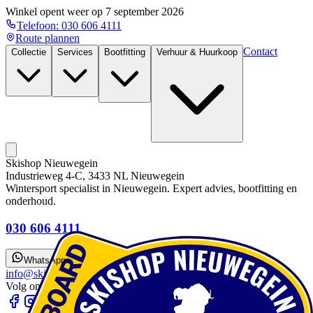
Winkel opent weer op
7 september 2026
Telefoon:
030 606 4111
Route plannen
Contact
Collectie
Services
Bootfitting
Verhuur & Huurkoop
Skishop Nieuwegein
Industrieweg 4-C, 3433 NL Nieuwegein
Wintersport specialist in Nieuwegein. Expert advies, bootfitting en
onderhoud.
030 606 4111
WhatsApp
info@skishopnieuwegein.nl
Volg ons