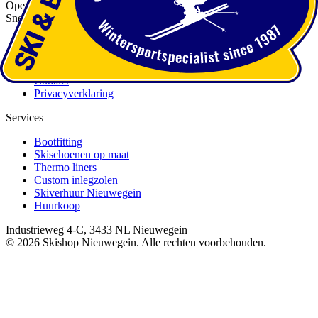
Openingstijden
Snelle Links
Over ons
Services
Afspraak maken
Contact
Privacyverklaring
Services
Bootfitting
Skischoenen op maat
Thermo liners
Custom inlegzolen
Skiverhuur Nieuwegein
Huurkoop
Industrieweg 4-C, 3433 NL Nieuwegein
©
2026
Skishop Nieuwegein. Alle rechten voorbehouden.