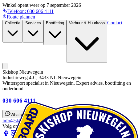
Winkel opent weer op
7 september 2026
Telefoon:
030 606 4111
Route plannen
Contact
Collectie
Services
Bootfitting
Verhuur & Huurkoop
Skishop Nieuwegein
Industrieweg 4-C, 3433 NL Nieuwegein
Wintersport specialist in Nieuwegein. Expert advies, bootfitting en
onderhoud.
030 606 4111
WhatsApp
info@skishopnieuwegein.nl
Volg ons