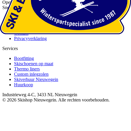
Openingstijden
Snelle Links
Over ons
Services
Afspraak maken
Contact
Privacyverklaring
Services
Bootfitting
Skischoenen op maat
Thermo liners
Custom inlegzolen
Skiverhuur Nieuwegein
Huurkoop
Industrieweg 4-C, 3433 NL Nieuwegein
©
2026
Skishop Nieuwegein. Alle rechten voorbehouden.