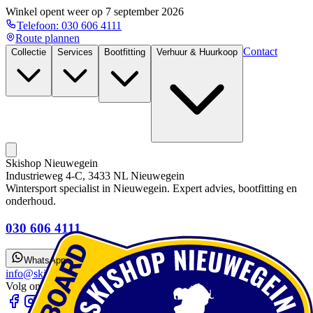
Winkel opent weer op
7 september 2026
Telefoon:
030 606 4111
Route plannen
Contact
Collectie
Services
Bootfitting
Verhuur & Huurkoop
Skishop Nieuwegein
Industrieweg 4-C, 3433 NL Nieuwegein
Wintersport specialist in Nieuwegein. Expert advies, bootfitting en
onderhoud.
030 606 4111
WhatsApp
info@skishopnieuwegein.nl
Volg ons