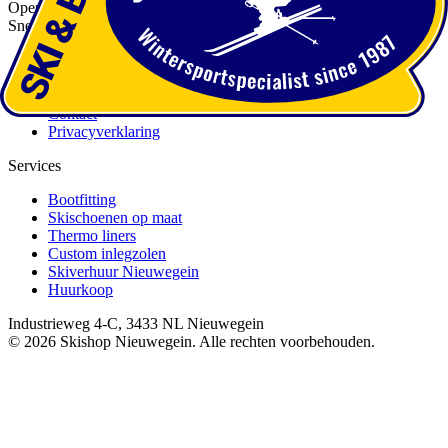
Openingstijden
Snelle Links
Over ons
Services
Afspraak maken
Contact
Privacyverklaring
Services
Bootfitting
Skischoenen op maat
Thermo liners
Custom inlegzolen
Skiverhuur Nieuwegein
Huurkoop
Industrieweg 4-C, 3433 NL Nieuwegein
©
2026
Skishop Nieuwegein. Alle rechten voorbehouden.