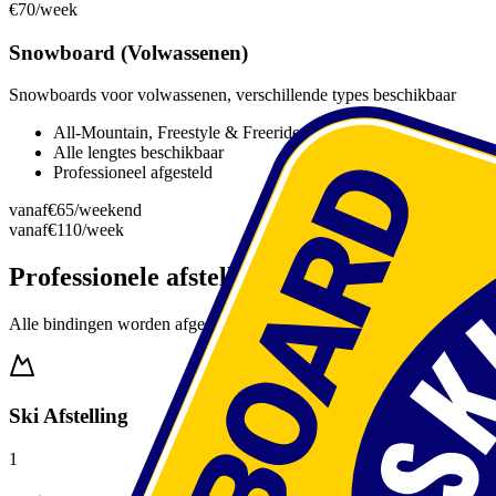
€70
/week
Snowboard (Volwassenen)
Snowboards voor volwassenen, verschillende types beschikbaar
All-Mountain, Freestyle & Freeride
Alle lengtes beschikbaar
Professioneel afgesteld
vanaf
€65
/weekend
vanaf
€110
/week
Professionele afstelling
Alle bindingen worden afgesteld voor jouw veiligheid en comfort
Ski Afstelling
1