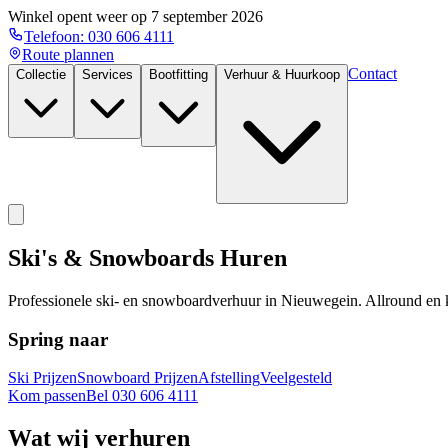
Winkel opent weer op
7 september 2026
Telefoon:
030 606 4111
Route plannen
Contact
Collectie
Services
Bootfitting
Verhuur & Huurkoop
Ski's & Snowboards Huren
Professionele ski- en snowboardverhuur in Nieuwegein. Allround en ki
Spring naar
Ski Prijzen
Snowboard Prijzen
Afstelling
Veelgesteld
Kom passen
Bel 030 606 4111
Wat wij verhuren