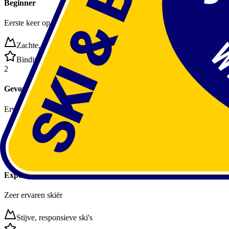
Beginner
Eerste keer op de piste
Zachte, vergevingsgezinde ski's
Binding:
Lage DIN-waarde voor veiligheid
2
Gevorderd
Ervaren skiër
Allround ski's met goede controle
Binding:
Gemiddelde DIN-waarde
3
Expert
Zeer ervaren skiër
Stijve, responsieve ski's